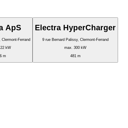
a ApS
Electra HyperCharger
, Clermont-Ferrand
9 rue Bernard Palissy, Clermont-Ferrand
 22 kW
max. 300 kW
6 m
481 m