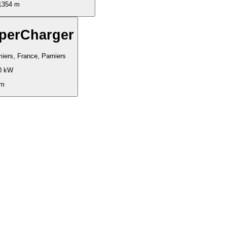
1354 m
perCharger
iers, France, Pamiers
0 kW
 m