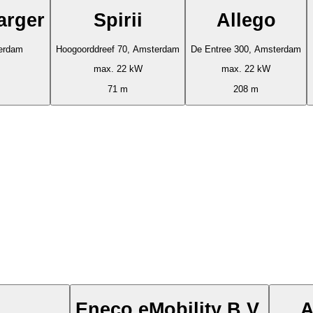
arger
Spirii
Allego
erdam
Hoogoorddreef 70, Amsterdam
De Entree 300, Amsterdam
max. 22 kW
max. 22 kW
71 m
208 m
Eneco eMobility B.V.
A