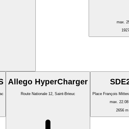
max. 2
192
S
Allego HyperCharger
SDE
ac
Route Nationale 12, Saint-Brieuc
Place François Mitte
max. 22.0
2656 m