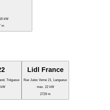
50 kW
7 m
22
Lidl France
rand, Trégueux
Rue Jules Verne 21, Langueux
8 kW
max. 22 kW
2729 m