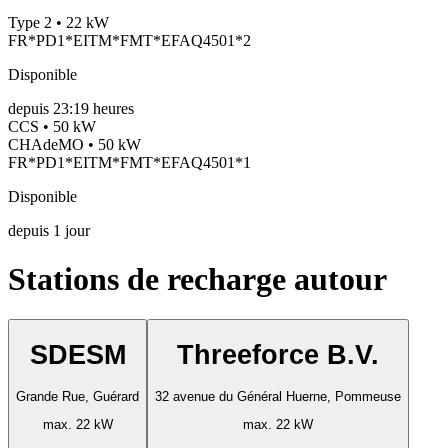
Type 2 • 22 kW
FR*PD1*EITM*FMT*EFAQ4501*2
Disponible
depuis
23:19 heures
CCS • 50 kW
CHAdeMO • 50 kW
FR*PD1*EITM*FMT*EFAQ4501*1
Disponible
depuis
1
jour
Stations de recharge autour
SDESM
Threeforce B.V.
Grande Rue, Guérard
32 avenue du Général Huerne, Pommeuse
max. 22 kW
max. 22 kW