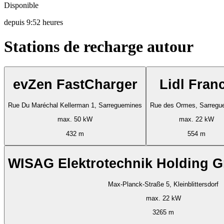
Disponible
depuis
9:52 heures
Stations de recharge autour
evZen FastCharger
Lidl Fran
Rue Du Maréchal Kellerman 1, Sarreguemines
Rue des Ormes, Sarregu
max. 50 kW
max. 22 kW
432 m
554 m
WISAG Elektrotechnik Holding 
Max-Planck-Straße 5, Kleinblittersdorf
max. 22 kW
3265 m