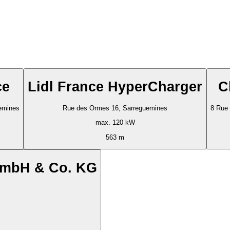
ce
Lidl France HyperCharger
C
emines
Rue des Ormes 16, Sarreguemines
8 Rue
max. 120 kW
563 m
GmbH & Co. KG