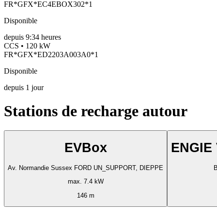
FR*GFX*EC4EBOX302*1
Disponible
depuis
9:34 heures
CCS • 120 kW
FR*GFX*ED2203A003A0*1
Disponible
depuis
1
jour
Stations de recharge autour
EVBox
ENGIE 
Av. Normandie Sussex FORD UN_SUPPORT, DIEPPE
B
max. 7.4 kW
146 m