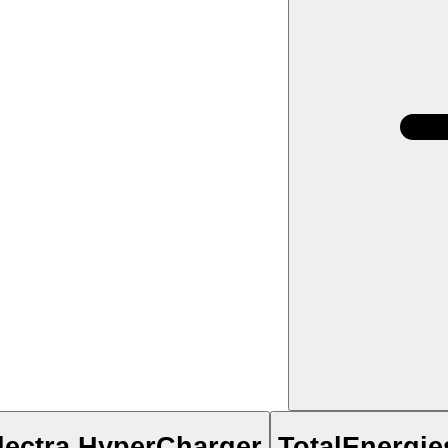
lectra HyperCharger
TotalEnergi