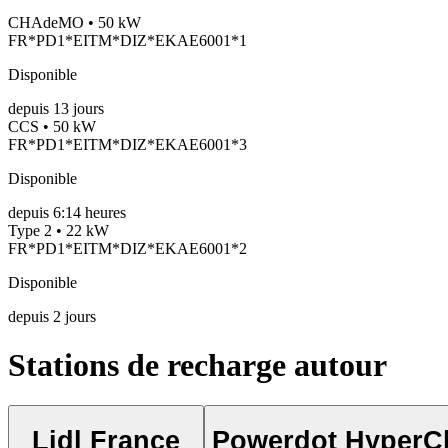
CHAdeMO • 50 kW
FR*PD1*EITM*DIZ*EKAE6001*1
Disponible
depuis
13
jours
CCS • 50 kW
FR*PD1*EITM*DIZ*EKAE6001*3
Disponible
depuis
6:14 heures
Type 2 • 22 kW
FR*PD1*EITM*DIZ*EKAE6001*2
Disponible
depuis
2
jours
Stations de recharge autour
Lidl France
Powerdot HyperC