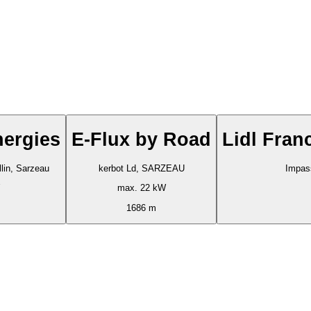
nergies
E-Flux by Road
Lidl Fran
in, Sarzeau
kerbot Ld, SARZEAU
Impas
max. 22 kW
1686 m