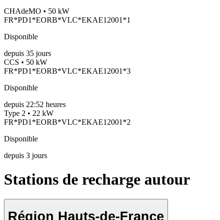
CHAdeMO • 50 kW
FR*PD1*EORB*VLC*EKAE12001*1
Disponible
depuis
35
jours
CCS • 50 kW
FR*PD1*EORB*VLC*EKAE12001*3
Disponible
depuis
22:52 heures
Type 2 • 22 kW
FR*PD1*EORB*VLC*EKAE12001*2
Disponible
depuis
3
jours
Stations de recharge autour
Région Hauts-de-France