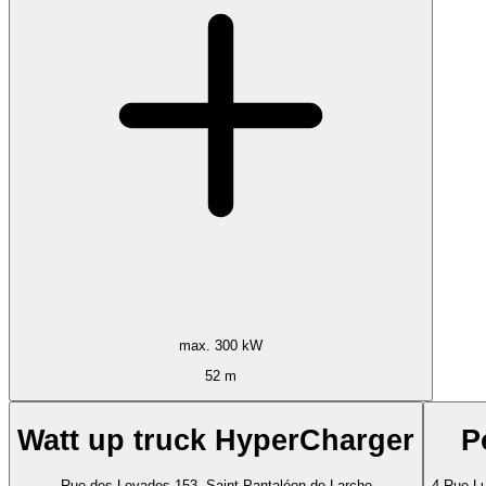
max. 300 kW
52 m
Watt up truck HyperCharger
P
Rue des Levades 153, Saint-Pantaléon-de-Larche
4 Rue Lu