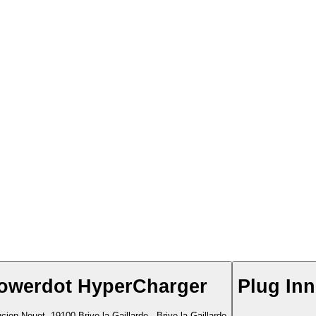
owerdot HyperCharger
Plug Inn
cien Nouet, 19100 Brive-la-Gaillarde,, Brive-la-Gaillarde