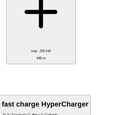
max. 250 kW
449 m
 fast charge HyperCharger
ZI du Teinchurier 0, Brive-la-Gaillarde