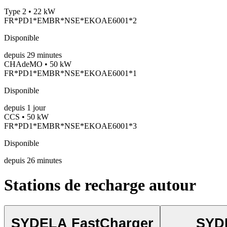
Type 2 • 22 kW
FR*PD1*EMBR*NSE*EKOAE6001*2
Disponible
depuis
29
minutes
CHAdeMO • 50 kW
FR*PD1*EMBR*NSE*EKOAE6001*1
Disponible
depuis
1
jour
CCS • 50 kW
FR*PD1*EMBR*NSE*EKOAE6001*3
Disponible
depuis
26
minutes
Stations de recharge autour
SYDELA FastCharger
SYD