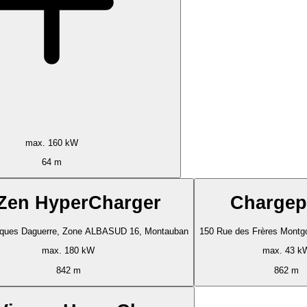
max. 160 kW
64 m
Zen HyperCharger
Chargep
ques Daguerre, Zone ALBASUD 16, Montauban
150 Rue des Frères Montgo
max. 180 kW
max. 43 k
842 m
862 m