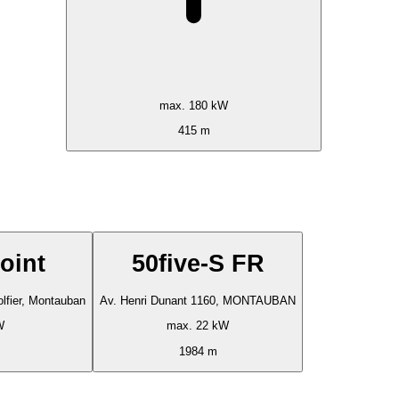
max. 180 kW
415 m
oint
50five-S FR
lfier, Montauban
Av. Henri Dunant 1160, MONTAUBAN
W
max. 22 kW
1984 m