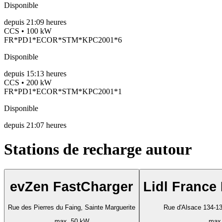
Disponible
depuis
21:09 heures
CCS • 100 kW
FR*PD1*ECOR*STM*KPC2001*6
Disponible
depuis
15:13 heures
CCS • 200 kW
FR*PD1*ECOR*STM*KPC2001*1
Disponible
depuis
21:07 heures
Stations de recharge autour
evZen FastCharger
Lidl France
Rue des Pierres du Faing, Sainte Marguerite
Rue d'Alsace 134-13
max. 50 kW
max