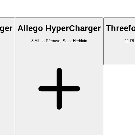
ger
Allego HyperCharger
Threefo
n
8 All. la Pérouse, Saint-Herblain
11 R