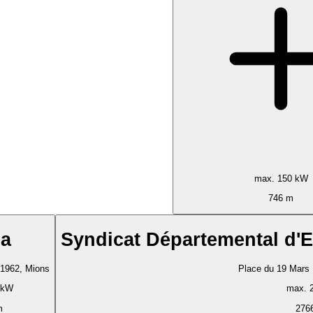
max. 150 kW
746 m
ia
Syndicat Départemental d'
 1962, Mions
Place du 19 Mars
 kW
max. 
m
276