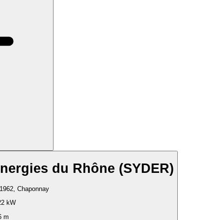
Energies du Rhône (SYDER)
 1962, Chaponnay
22 kW
6 m