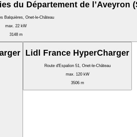
ies du Département de l’Aveyron 
es Balquières, Onet-le-Château
max. 22 kW
3148 m
arger
Lidl France HyperCharger
Route d'Espalion 51, Onet-le-Château
max. 120 kW
3506 m