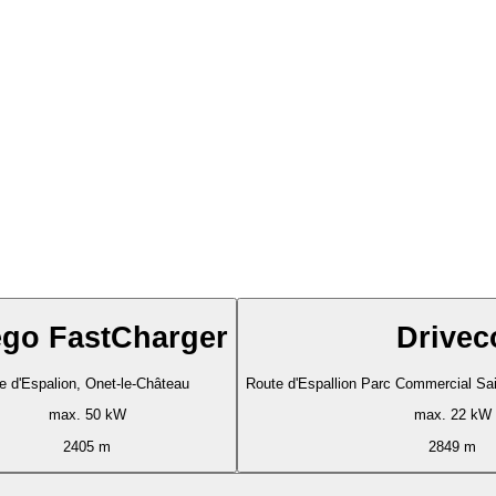
ego FastCharger
Drivec
e d'Espalion, Onet-le-Château
Route d'Espallion Parc Commercial Sa
max. 50 kW
max. 22 kW
2405 m
2849 m