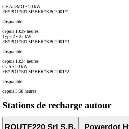
CHAdeMO • 50 kW
FR*PD1*EITM*BER*KPC5001*1
Disponible
depuis
10:39 heures
Type 2 • 22 kW
FR*PD1*EITM*BER*KPC5001*3
Disponible
depuis
13:34 heures
CCS • 50 kW
FR*PD1*EITM*BER*KPC5001*2
Disponible
depuis
3:58 heures
Stations de recharge autour
ROUTE220 Srl S.B.
Powerdot H