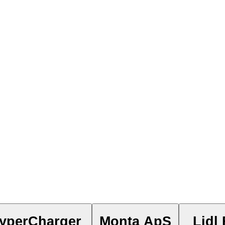
yperCharger
Monta ApS
Lidl