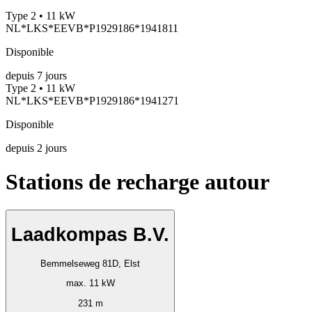
Type 2 • 11 kW
NL*LKS*EEVB*P1929186*1941811
Disponible
depuis
7
jours
Type 2 • 11 kW
NL*LKS*EEVB*P1929186*1941271
Disponible
depuis
2
jours
Stations de recharge autour
Laadkompas B.V.
Bemmelseweg 81D, Elst
max. 11 kW
231 m