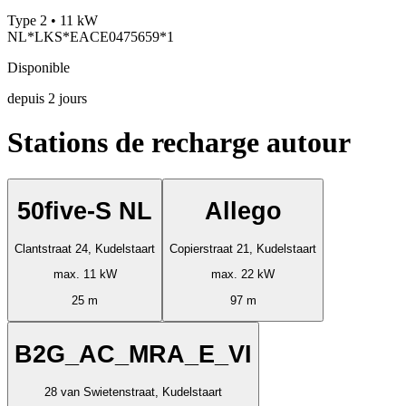
Type 2 • 11 kW
NL*LKS*EACE0475659*1
Disponible
depuis
2
jours
Stations de recharge autour
50five-S NL
Allego
Clantstraat 24, Kudelstaart
Copierstraat 21, Kudelstaart
max. 11 kW
max. 22 kW
25 m
97 m
B2G_AC_MRA_E_VI
28 van Swietenstraat, Kudelstaart