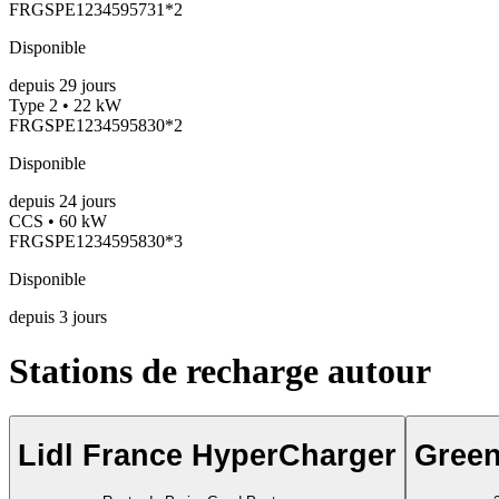
FRGSPE1234595731*2
Disponible
depuis
29
jours
Type 2 • 22 kW
FRGSPE1234595830*2
Disponible
depuis
24
jours
CCS • 60 kW
FRGSPE1234595830*3
Disponible
depuis
3
jours
Stations de recharge autour
Lidl France HyperCharger
Green