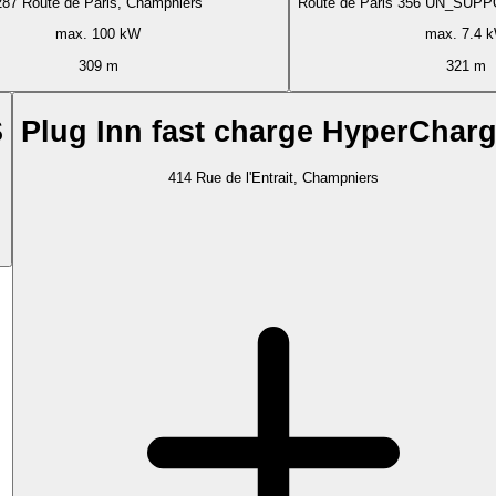
287 Route de Paris, Champniers
Route de Paris 356 UN_SUPP
max. 100 kW
max. 7.4 
309 m
321 m
S
Plug Inn fast charge HyperCharg
414 Rue de l'Entrait, Champniers