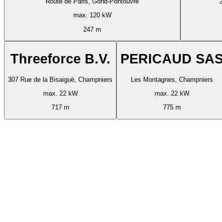
Route de Paris, Gond-Pontouvre
max. 120 kW
247 m
Threeforce B.V.
PERICAUD SA
307 Rue de la Bisaiguë, Champniers
Les Montagnes, Champniers
max. 22 kW
max. 22 kW
717 m
775 m