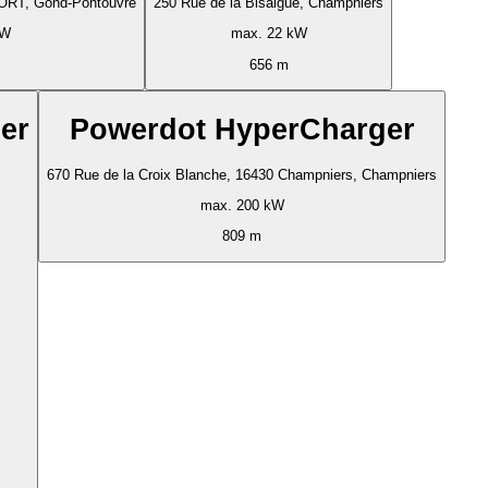
ORT, Gond-Pontouvre
250 Rue de la Bisaiguë, Champniers
kW
max. 22 kW
656 m
er
Powerdot HyperCharger
670 Rue de la Croix Blanche, 16430 Champniers, Champniers
max. 200 kW
809 m