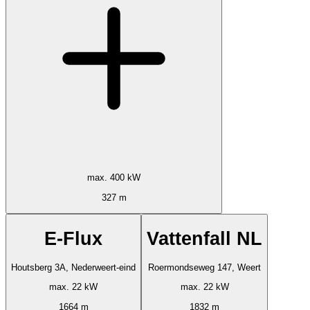
max. 400 kW
327 m
E-Flux
Vattenfall NL
Houtsberg 3A, Nederweert-eind
Roermondseweg 147, Weert
max. 22 kW
max. 22 kW
1664 m
1832 m