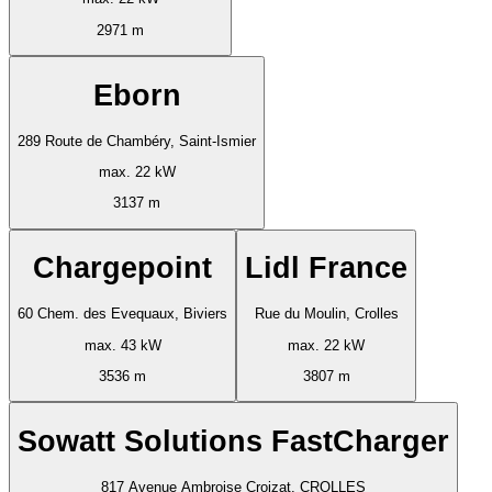
2971 m
Eborn
289 Route de Chambéry, Saint-Ismier
max. 22 kW
3137 m
Chargepoint
Lidl France
60 Chem. des Evequaux, Biviers
Rue du Moulin, Crolles
max. 43 kW
max. 22 kW
3536 m
3807 m
Sowatt Solutions FastCharger
817 Avenue Ambroise Croizat, CROLLES