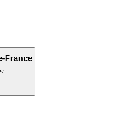
e-France
ay