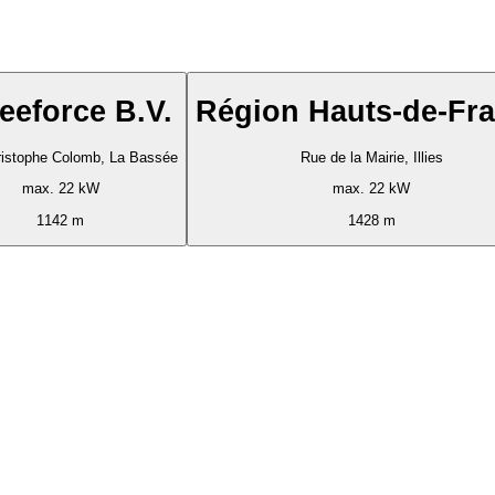
eeforce B.V.
Région Hauts-de-Fr
ristophe Colomb, La Bassée
Rue de la Mairie, Illies
max. 22 kW
max. 22 kW
1142 m
1428 m