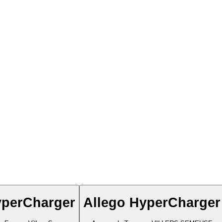
yperCharger
Allego HyperCharger