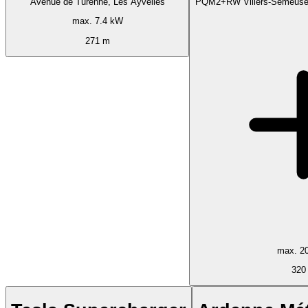
Avenue de Turenne, Les Ayvelles
PQM2+RW Villers-Semeuse,
max. 7.4 kW
271 m
max. 2
320