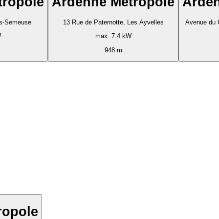
tropole
Ardenne Métropole
Arden
rs-Semeuse
13 Rue de Paternotte, Les Ayvelles
Avenue du G
W
max. 7.4 kW
948 m
ropole