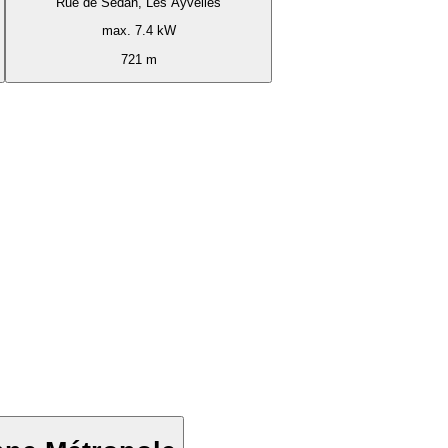
Rue de Sedan, Les Ayvelles
max. 7.4 kW
721 m