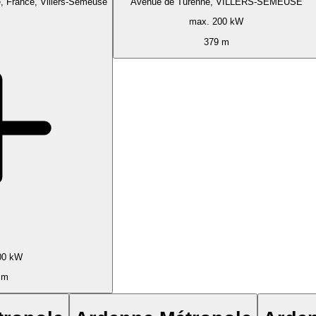
 France, Villers-Semeuse
Avenue de Turenne, VILLERS-SEMEUSE
max. 200 kW
379 m
00 kW
 m