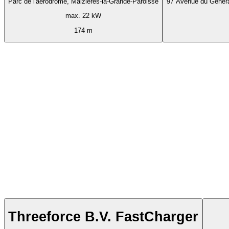
Parc de l'aérodrome, Maizières-la-Grande-Paroisse
97 Avenue du Généra
max. 22 kW
174 m
Threeforce B.V. FastCharger