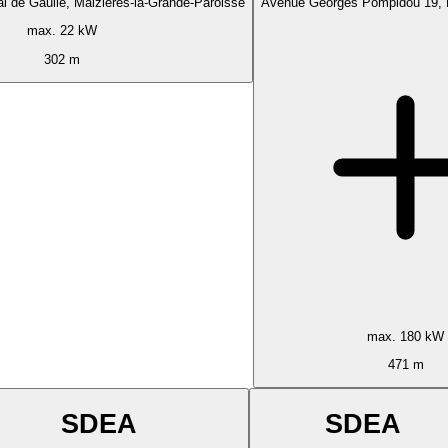
l de Gaulle, Maizières-la-Grande-Paroisse
Avenue Georges Pompidou 19, R
max. 22 kW
302 m
max. 180 kW
471 m
SDEA
SDEA