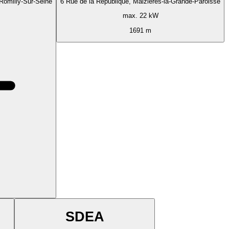
omilly-Sur-Seine
6 Rue de la République, Maizières-la-Grande-Paroisse
max. 22 kW
1691 m
SDEA