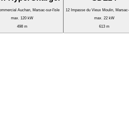
ommercial Auchan, Marsac-sur-l'isle
12 Impasse du Vieux Moulin, Marsac-s
max. 120 kW
max. 22 kW
498 m
613 m