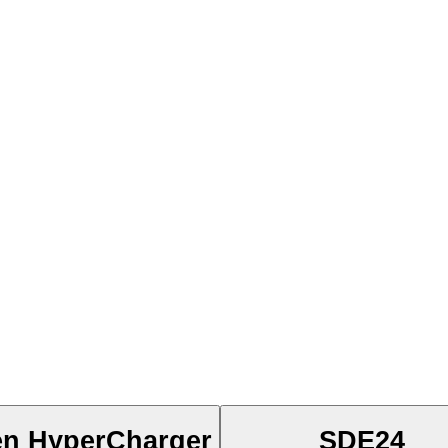
en HyperCharger
SDE24