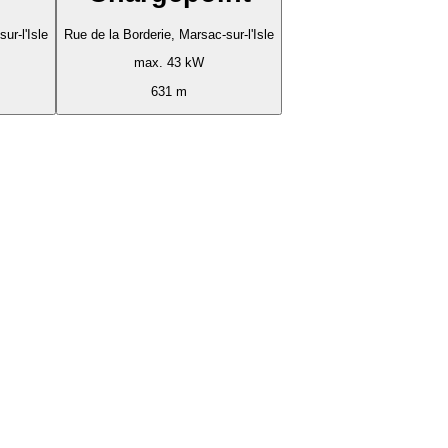
ur-l'Isle
Rue de la Borderie, Marsac-sur-l'Isle
max. 43 kW
631 m