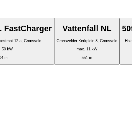
NL FastCharger
Vattenfall NL
50
adstraat 12 a, Gronsveld
Gronsvelder Kerkplein 8, Gronsveld
Hold
. 50 kW
max. 11 kW
04 m
551 m