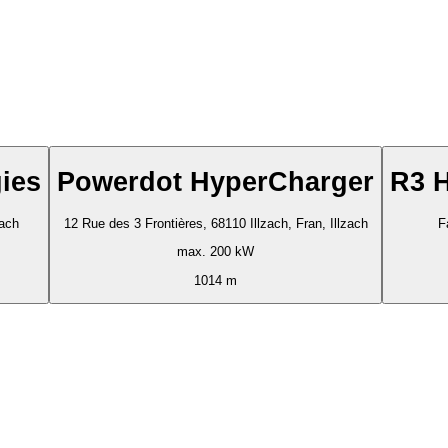
ies
Powerdot HyperCharger
R3 
zach
12 Rue des 3 Frontières, 68110 Illzach, Fran, Illzach
F
max. 200 kW
1014 m