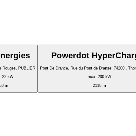
Energies
Powerdot HyperChar
es Rouges, PUBLIER
Pont De Drance, Rue du Pont de Dranse, 74200 , Tho
. 22 kW
max. 200 kW
53 m
2118 m