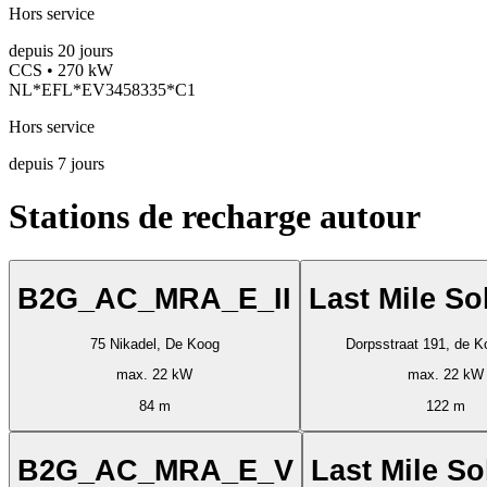
Hors service
depuis
20
jours
CCS • 270 kW
NL*EFL*EV3458335*C1
Hors service
depuis
7
jours
Stations de recharge autour
B2G_AC_MRA_E_II
Last Mile So
75 Nikadel, De Koog
Dorpsstraat 191, de K
max. 22 kW
max. 22 kW
84 m
122 m
B2G_AC_MRA_E_V
Last Mile So