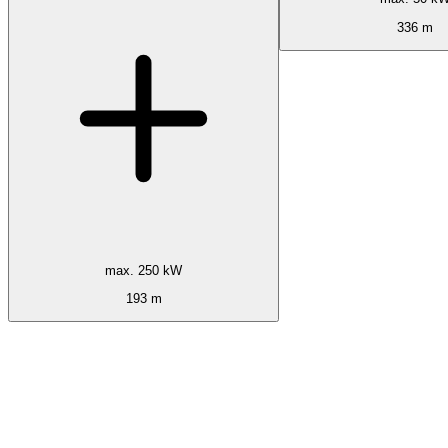
336 m
max. 250 kW
193 m