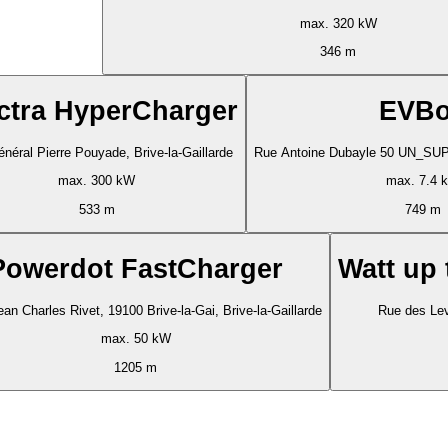
max. 320 kW
346 m
ctra HyperCharger
EVB
néral Pierre Pouyade, Brive-la-Gaillarde
Rue Antoine Dubayle 50 UN_SUPP
max. 300 kW
max. 7.4 
533 m
749 m
Powerdot FastCharger
Watt up
ean Charles Rivet, 19100 Brive-la-Gai, Brive-la-Gaillarde
Rue des Lev
max. 50 kW
1205 m