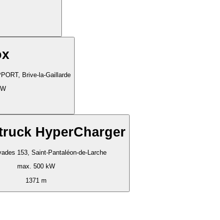
ox
ORT, Brive-la-Gaillarde
kW
 truck HyperCharger
ades 153, Saint-Pantaléon-de-Larche
max. 500 kW
1371 m