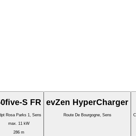
50five-S FR
evZen HyperCharger
dpt Rosa Parks 1, Sens
Route De Bourgogne, Sens
C
max. 11 kW
286 m