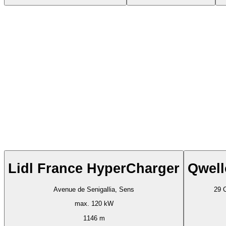
Lidl France HyperCharger
Qwell
Avenue de Senigallia, Sens
29 
max. 120 kW
1146 m