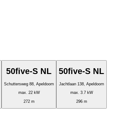
50five-S NL
50five-S NL
Schuttersweg 88, Apeldoorn
Jachtlaan 138, Apeldoorn
max. 22 kW
max. 3.7 kW
272 m
296 m