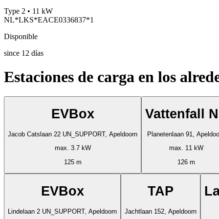
Type 2 • 11 kW
NL*LKS*EACE0336837*1
Disponible
since
12
días
Estaciones de carga en los alred
EVBox
Vattenfall 
Jacob Catslaan 22 UN_SUPPORT, Apeldoorn
Planetenlaan 91, Apeldoo
max. 3.7 kW
max. 11 kW
125 m
126 m
EVBox
TAP
La
Lindelaan 2 UN_SUPPORT, Apeldoorn
Jachtlaan 152, Apeldoorn