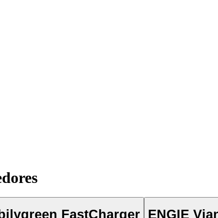
edores
ilygreen FastCharger
ENGIE Via