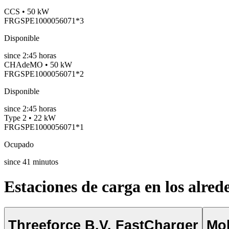
CCS • 50 kW
FRGSPE1000056071*3
Disponible
since
2:45 horas
CHAdeMO • 50 kW
FRGSPE1000056071*2
Disponible
since
2:45 horas
Type 2 • 22 kW
FRGSPE1000056071*1
Ocupado
since
41
minutos
Estaciones de carga en los alred
Threeforce B.V. FastCharger
Mob