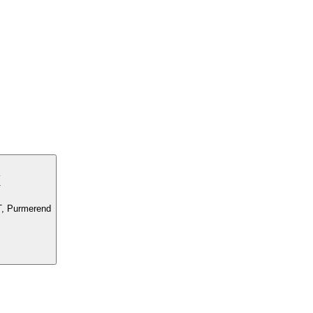
x
, Purmerend