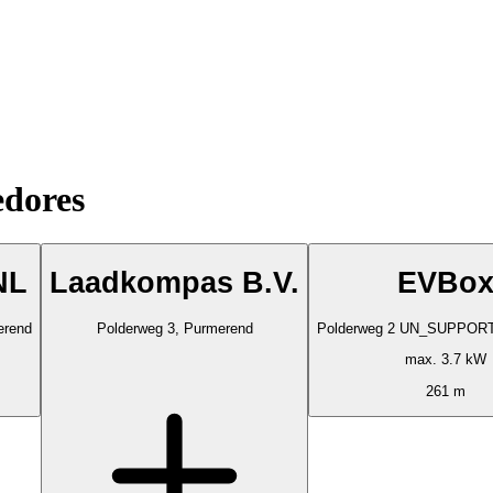
edores
NL
Laadkompas B.V.
EVBo
erend
Polderweg 3, Purmerend
Polderweg 2 UN_SUPPORT
max. 3.7 kW
261 m