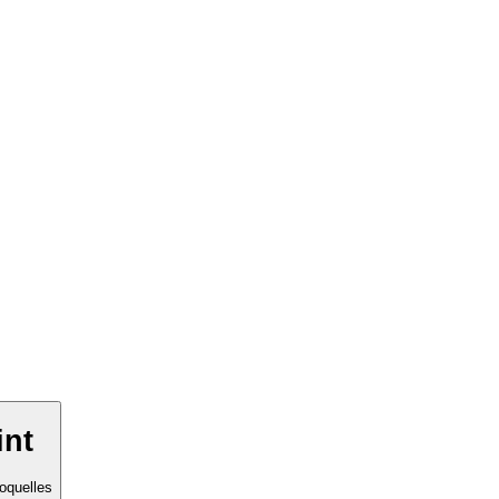
int
oquelles