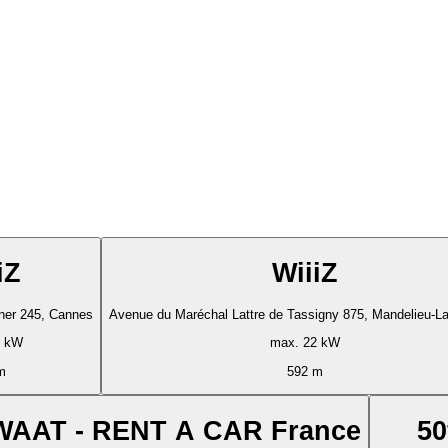
iZ
WiiiZ
ner 245, Cannes
Avenue du Maréchal Lattre de Tassigny 875, Mandelieu-L
2 kW
max. 22 kW
m
592 m
WAAT - RENT A CAR France
50