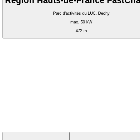
Région Hauts-de-France FastCha
Parc d'activités du LUC, Dechy
max. 50 kW
472 m