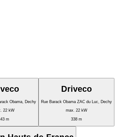
iveco
Driveco
arack Obama, Dechy
Rue Barack Obama ZAC du Luc, Dechy
. 22 kW
max. 22 kW
243 m
338 m