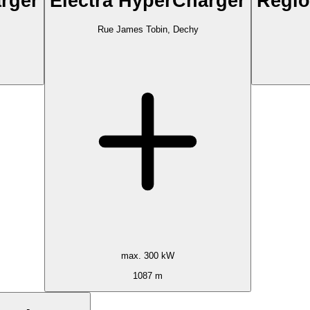
rger
Electra HyperCharger
Régio
Rue James Tobin, Dechy
max. 300 kW
1087 m