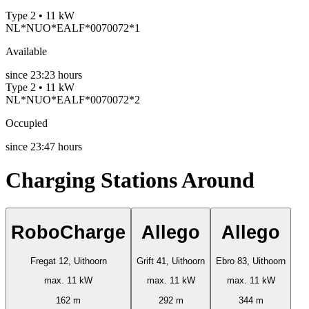
Type 2 • 11 kW
NL*NUO*EALF*0070072*1
Available
since
23:23 hours
Type 2 • 11 kW
NL*NUO*EALF*0070072*2
Occupied
since
23:47 hours
Charging Stations Around
RoboCharge
Allego
Allego
Fregat 12, Uithoorn
Grift 41, Uithoorn
Ebro 83, Uithoorn
max. 11 kW
max. 11 kW
max. 11 kW
162 m
292 m
344 m