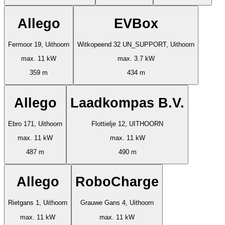
Allego
EVBox
Fermoor 19, Uithoorn
Witkopeend 32 UN_SUPPORT, Uithoorn
max. 11 kW
max. 3.7 kW
359 m
434 m
Allego
Laadkompas B.V.
Ebro 171, Uithoorn
Flottielje 12, UITHOORN
max. 11 kW
max. 11 kW
487 m
490 m
Allego
RoboCharge
Rietgans 1, Uithoorn
Grauwe Gans 4, Uithoorn
max. 11 kW
max. 11 kW