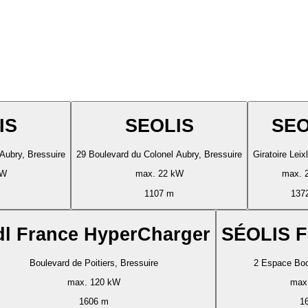
IS
SEOLIS
SEO
Aubry, Bressuire
29 Boulevard du Colonel Aubry, Bressuire
Giratoire Leix
kW
max. 22 kW
max. 
1107 m
137
dl France HyperCharger
SÉOLIS F
Boulevard de Poitiers, Bressuire
2 Espace Boc
max. 120 kW
max
1606 m
1