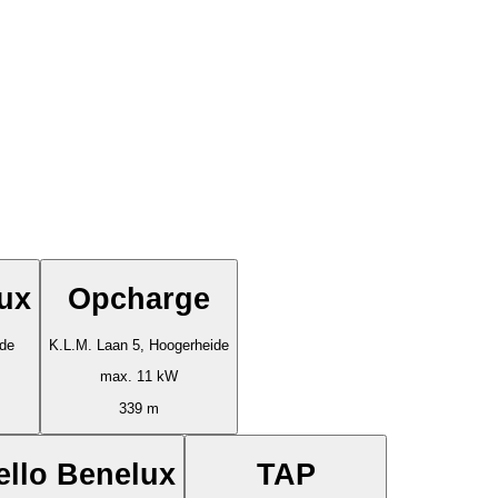
ux
Opcharge
ide
K.L.M. Laan 5, Hoogerheide
max. 11 kW
339 m
llo Benelux
TAP