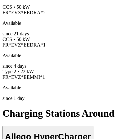
CCS • 50 kW
FR*EVZ*EEDRA*2
Available
since
21
days
CCS • 50 kW
FR*EVZ*EEDRA*1
Available
since
4
days
Type 2 • 22 kW
FR*EVZ*EEMMI*1
Available
since
1
day
Charging Stations Around
Allego HyperCharger