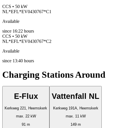
CCS • 50 kW
NL*EFL*EV0430767*C1
Available
since
16:22 hours
CCS • 50 kW
NL*EFL*EV0430767*C2
Available
since
13:40 hours
Charging Stations Around
E-Flux
Vattenfall NL
Kerkweg 221, Heemskerk
Kerkweg 191A, Heemskerk
max. 22 kW
max. 11 kW
91 m
149 m