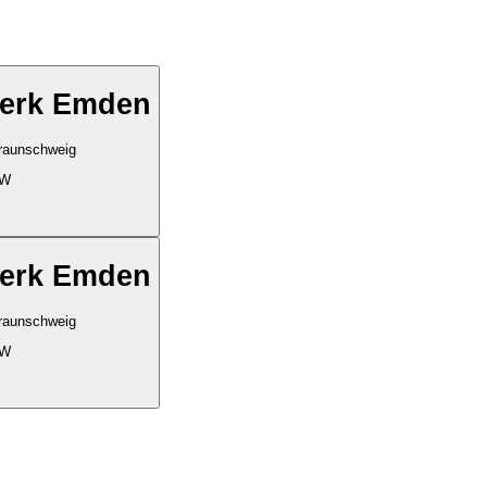
erk Emden
Braunschweig
kW
erk Emden
Braunschweig
kW