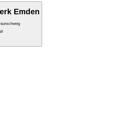
erk Emden
Braunschweig
kW