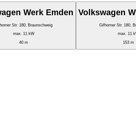
wagen Werk Emden
Volkswagen W
horner Str. 180, Braunschweig
Gifhorner Str. 180, 
max. 11 kW
max. 11 
40 m
153 m