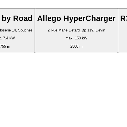
x by Road
Allego HyperCharger
R
loserie 14, Souchez
2 Rue Marie Lietard_Bp 119, Liévin
. 7.4 kW
max. 150 kW
1755 m
2560 m