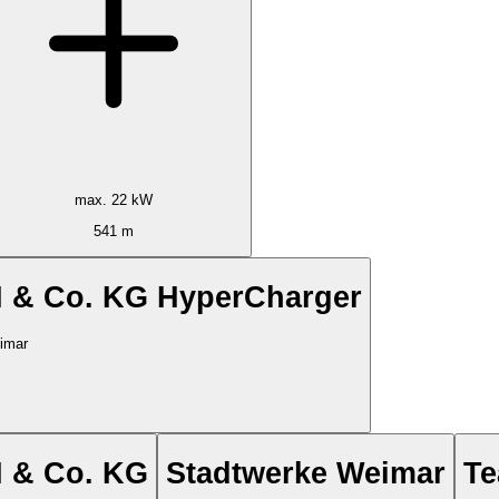
max. 22 kW
541 m
H & Co. KG HyperCharger
eimar
H & Co. KG
Stadtwerke Weimar
Te