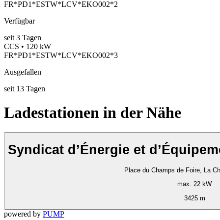
FR*PD1*ESTW*LCV*EKO002*2
Verfügbar
seit
3
Tagen
CCS • 120 kW
FR*PD1*ESTW*LCV*EKO002*3
Ausgefallen
seit
13
Tagen
Ladestationen in der Nähe
Syndicat d’Énergie et d’Équipem
Place du Champs de Foire, La Ch
max. 22 kW
3425 m
powered by
PUMP