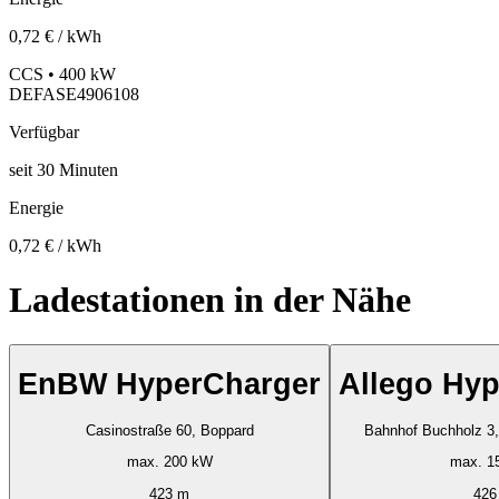
0,72 € / kWh
CCS • 400 kW
DEFASE4906108
Verfügbar
seit
30
Minuten
Energie
0,72 € / kWh
Ladestationen in der Nähe
EnBW HyperCharger
Allego Hy
Casinostraße 60, Boppard
Bah
max. 200 kW
max. 1
423 m
426