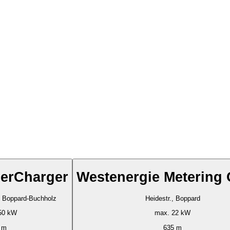
perCharger
Westenergie Meterin
nhof Buchholz 3, Boppard-Buchholz
Heidestr., Boppard
50 kW
max. 22 kW
 m
635 m