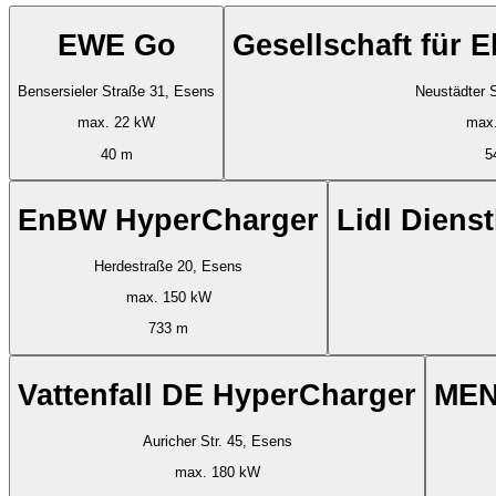
EWE Go
Gesellschaft für 
Bensersieler Straße 31, Esens
Neustädter 
max. 22 kW
max
40 m
5
EnBW HyperCharger
Lidl Diens
Herdestraße 20, Esens
max. 150 kW
733 m
Vattenfall DE HyperCharger
MEN
Auricher Str. 45, Esens
max. 180 kW