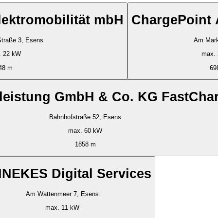
Elektromobilität mbH
ChargePoint
Straße 3, Esens
Am Mark
. 22 kW
max.
48 m
69
tleistung GmbH & Co. KG FastCha
Bahnhofstraße 52, Esens
max. 60 kW
1858 m
NEKES Digital Services
Am Wattenmeer 7, Esens
max. 11 kW